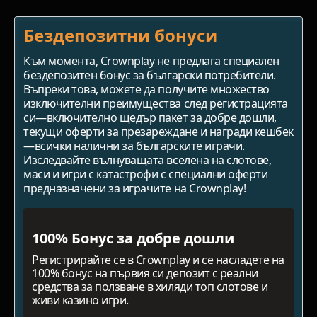
Бездепозитни бонуси
Към момента, Crownplay не предлага специален
бездепозитен бонус за български потребители.
Въпреки това, можете да получите множество
изключителни преимущества след регистрацията
си—включително щедър пакет за добре дошли,
текущи оферти за презареждане и награди кешбек
—всички налични за българските играчи.
Изследвайте вълнуващата вселена на слотове,
маси и игри с катастрофи с специални оферти
предназначени за играчите на Crownplay!
100% Бонус за добре дошли
Регистрирайте се в Crownplay и се насладете на
100% бонус на първия си депозит с реални
средства за ползване в хиляди топ слотове и
живи казино игри.