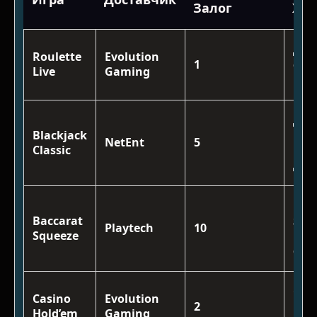
Залог
Хар
Дин
Roulette
Evolution
1
с р
Live
Gaming
кру
Дир
Blackjack
гей
NetEnt
5
Classic
про
дил
Изк
Baccarat
заб
Playtech
10
Squeeze
вис
стр
Опт
Casino
Evolution
2
пре
Hold’em
Gaming