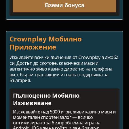
Вземи бонуса
Crownplay Мобилно
Приложение
Изживейте всички вълнения от Crownplay в джоба
си! Достъп до слотове, класически маси и
автентично живо казино директно на телефона
ви, с бързи транзакции и пълна поддръжка за
България.
Пълноценно Мобилно
Изживяване
Изследвайте над 5000 игри, живи казино маси и
моментален спортен залог — всичко
оптимизирано за безпроблемна игра на
Android, iOS или на който и да е браузър.