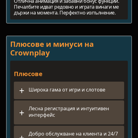
Отлична анимация и забавни бонус функции.
Печалбите идват редовно и играта винаги ме
държи на момента. Перфектно изпълнение.
Плюсове и минуси на
Crownplay
Плюсове
Широка гама от игри и слотове
Лесна регистрация и интуитивен
интерфейс
Добро обслужване на клиента и 24/7