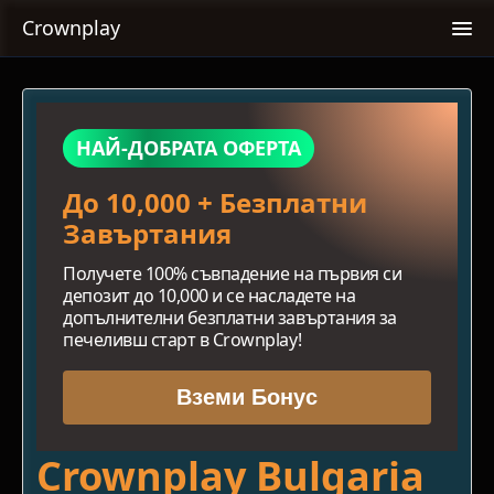
Crownplay
НАЙ-ДОБРАТА ОФЕРТА
До 10,000 + Безплатни
Завъртания
Получете 100% съвпадение на първия си
депозит до 10,000 и се насладете на
допълнителни безплатни завъртания за
печеливш старт в Crownplay!
Вземи Бонус
Crownplay Bulgaria