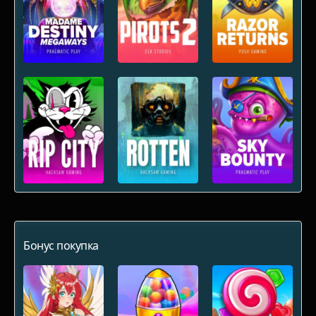
Бонус покупка